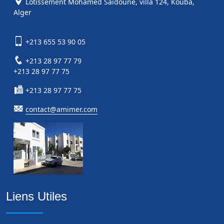
Lotissement Mohamed Saïdoune, villa 124, Kouba,
Alger
+213 655 53 90 05
+213 28 97 77 79
+213 28 97 77 75
+213 28 97 77 75
contact@amimer.com
Liens Utiles